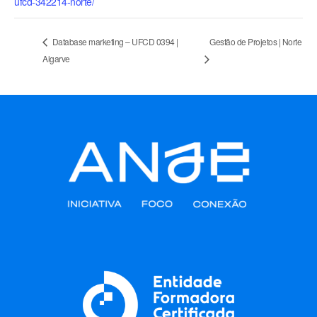
ufcd-342214-norte/
Gestão de Projetos | Norte
Database marketing – UFCD 0394 |
Algarve