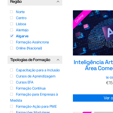
Região
Norte
Centro
Lisboa
Alentejo
Algarve
Formação Assíncrona
Online (Nacional)
Tipologias de Formação
Inteligência Art
Área Comerc
Capacitação para a Inclusão
Cursos de Aprendizagem
14-0
Cursos EFA
€
1
Formação Contínua
Formação para Empresas à
Ver 
Medida
Formação-Ação para PME
Formações Modulares