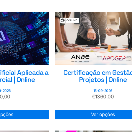
ificial Aplicada a
Certificação em Gestã
ial | Online
Projetos | Online
9-2026
15-09-2026
50,00
€
1360,00
opções
Ver opções