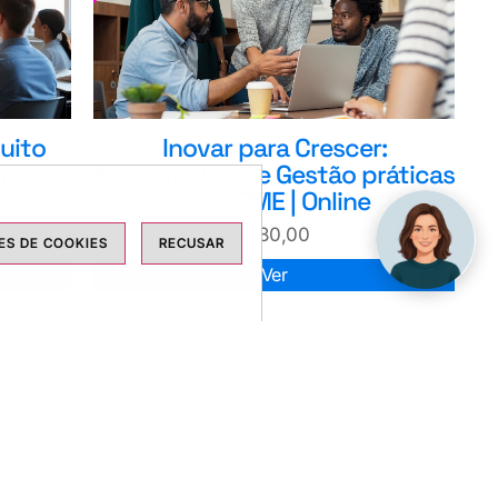
muito
Inovar para Crescer:
ine
Ferramentas de Gestão práticas
para PME | Online
€
180,00
S DE COOKIES
RECUSAR
Ver