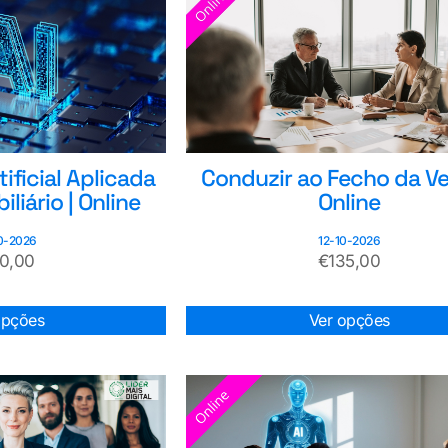
tificial Aplicada
Conduzir ao Fecho da Ve
liário | Online
Online
0-2026
12-10-2026
50,00
€
135,00
opções
Ver opções