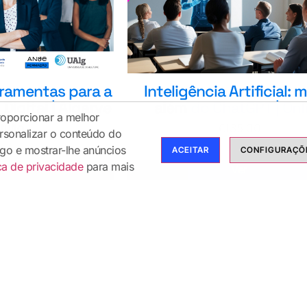
Inteligência Artificial: 
rramentas para a
além do ChatGPT | Onl
igital | Algarve
roporcionar a melhor
€
135,00
tuito
rsonalizar o conteúdo do
fego e mostrar-lhe anúncios
ACEITAR
CONFIGURAÇÕE
ica de privacidade
para mais
er
Ver
1
2
→