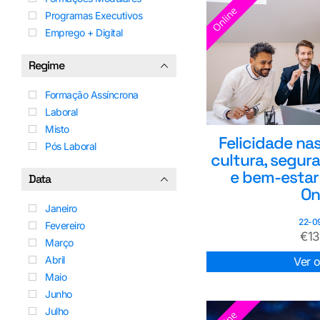
Programas Executivos
Emprego + Digital
Regime
Formação Assíncrona
Laboral
Misto
Felicidade na
Pós Laboral
cultura, segur
e bem-estar 
Data
On
Janeiro
22-0
Fevereiro
€
1
Março
Abril
Ver 
Maio
Junho
Julho