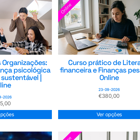
s Organizações:
Curso prático de Liter
ança psicológica
financeira e Finanças pes
sustentável |
Online
line
23-09-2026
€
380,00
9-2026
35,00
opções
Ver opções