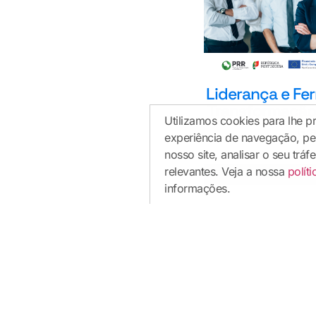
Liderança e Fe
Transformação D
Utilizamos cookies para lhe p
Gra
experiência de navegação, pe
nosso site, analisar o seu trá
relevantes. Veja a nossa
polít
V
informações.