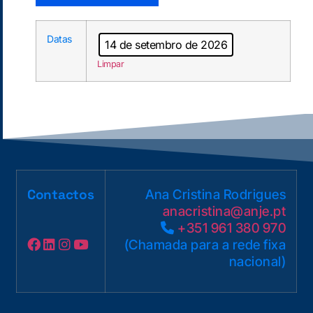
Datas
14 de setembro de 2026
Limpar
Contactos
Ana Cristina Rodrigues
anacristina
@anje.pt
+351 961 380 970
(Chamada para a rede fixa
nacional)