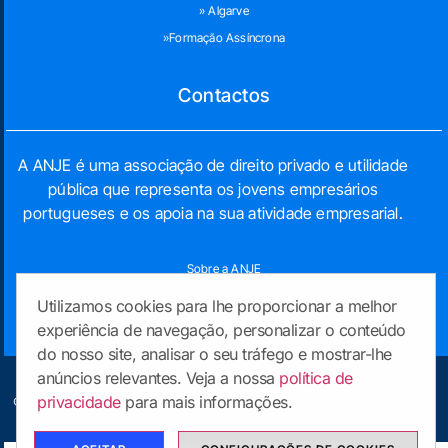
» Algarve
»Formação Assíncrona
Contactos
A ANJE é uma associação de direito privado e utilidade
pública que representa os jovens empresários
portugueses e os apoia na sua atividade empresarial.
Sobre a ANJE
Contactos
Utilizamos cookies para lhe proporcionar a melhor
experiência de navegação, personalizar o conteúdo
do nosso site, analisar o seu tráfego e mostrar-lhe
anúncios relevantes. Veja a nossa
política de
Cursos por Região
Contactos
Política de Privacidade
privacidade
para mais informações.
© 2023 ANJE Formação. Todos os direitos reservados | Made with passion by
digitalgreen
.