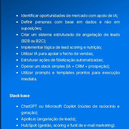
Identificar oportunidades de mercado com apoio de IA;
Definir personas com base em dados e não em
suposições;
Criar um sistema estruturado de angariação de leads
(B2B ou B2C);
Implementar lógica de lead scoring e nutrição;
Utilizar IA para apoiar o fecho de vendas;
Estruturar ações de fidelização automatizadas;
Operar um stack simples (IA + CRM + prospeção);
Utilizar prompts e templates prontos para execução
imediata.
Stack base
ChatGPT ou Microsoft Copilot (núcleo de raciocínio e
geração);
Apollo.io (angariação de leads);
HubSpot (gestão, scoring e funil de e-mail marketing).