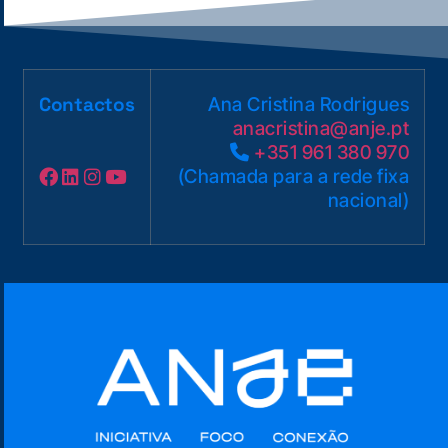
Contactos
Ana Cristina Rodrigues
anacristina
@anje.pt
+351 961 380 970
(Chamada para a rede fixa
nacional)