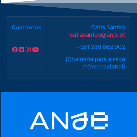
Contactos
Cátia Santos
catiasantos@anje.pt
+351 289 862 902
(Chamada para a rede
móvel nacional)