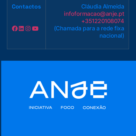
Contactos
Cláudia Almeida
infoformacao@anje.pt
+351220108074
(Chamada para a rede fixa
nacional)