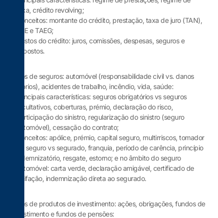
taxa, crédito revolving;
Conceitos: montante do crédito, prestação, taxa de juro (TAN),
TAE e TAEG;
Custos do crédito: juros, comissões, despesas, seguros e
impostos.
Tipos de seguros: automóvel (responsabilidade civil vs. danos
próprios), acidentes de trabalho, incêndio, vida, saúde:
Principais características: seguros obrigatórios vs seguros
facultativos, coberturas, prémio, declaração do risco,
participação do sinistro, regularização do sinistro (seguro
automóvel), cessação do contrato;
Conceitos: apólice, prémio, capital seguro, multirriscos, tomador
do seguro vs segurado, franquia, período de carência, princípio
indemnizatório, resgate, estorno; e no âmbito do seguro
automóvel: carta verde, declaração amigável, certificado de
tarifação, indemnização direta ao segurado.
Tipos de produtos de investimento: ações, obrigações, fundos de
investimento e fundos de pensões: