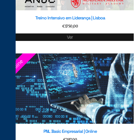
Treino Intensivo em Liderança | Lisboa
€
1750,00
Ver
PNL Basic Empresarial | Online
€
297,00