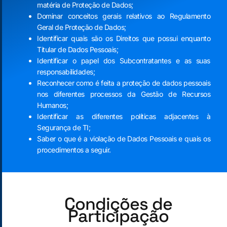
matéria de Proteção de Dados;
Dominar conceitos gerais relativos ao Regulamento
Geral de Proteção de Dados;
Identificar quais são os Direitos que possui enquanto
Titular de Dados Pessoais;
Identificar o papel dos Subcontratantes e as suas
responsabilidades;
Reconhecer como é feita a proteção de dados pessoais
nos diferentes processos da Gestão de Recursos
Humanos;
Identificar as diferentes políticas adjacentes à
Segurança de TI;
Saber o que é a violação de Dados Pessoais e quais os
procedimentos a seguir.
Condições de
Participação