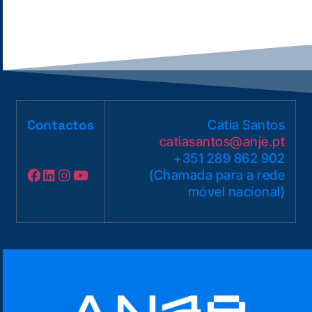
Contactos
Cátia Santos
catiasantos@anje.pt
+351 289 862 902
(Chamada para a rede
móvel nacional)