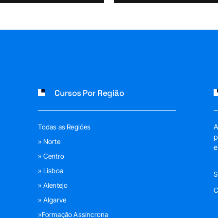
Cursos Por Região
A
Todas as Regiões
p
» Norte
e
» Centro
» Lisboa
S
» Alentejo
C
» Algarve
»Formação Assíncrona