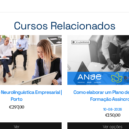
Cursos Relacionados
eurolinguística Empresarial |
Como elaborar um Plano de
Porto
Formação Assíncr
€
297,00
10-08-2026
€
150,00
Ver
Ver opções