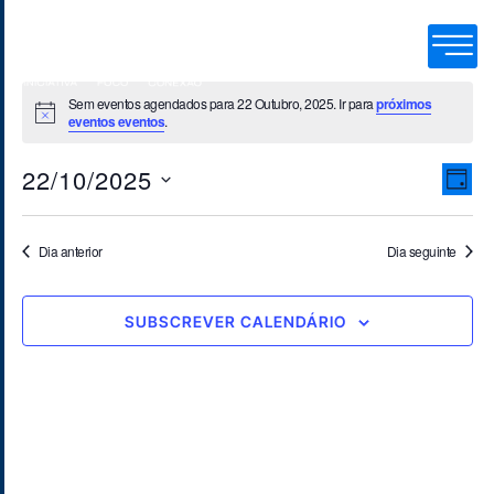
Sem eventos agendados para 22 Outubro, 2025. Ir para
próximos
eventos eventos
.
Vi
Ev
22/10/2025
Na
DIA
Selecione
Vi
data
Na
Dia anterior
Dia seguinte
SUBSCREVER CALENDÁRIO