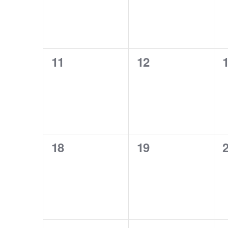
0
0
0
11
12
eventos,
eventos,
e
0
0
0
18
19
eventos,
eventos,
e