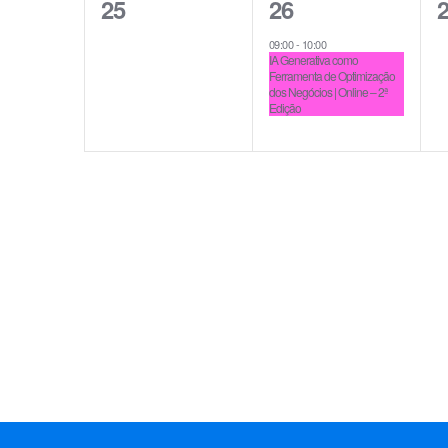
0
1
0
25
26
eventos,
evento,
e
09:00
-
10:00
IA Generativa como
Ferramenta de Optimização
dos Negócios | Online – 2ª
Edição