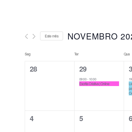
WhatsApp
Academia de Liderança
ANJE FORMAÇÃO
NOVEMBRO 20
Este mês
Selecione
Calendário
data
Seg
Ter
Qua
de
Eventos
0
1
1
28
29
eventos,
evento,
e
09:00
-
10:00
19
Escrita Criativa | Online
Li
pa
Ce
0
0
0
4
5
eventos,
eventos,
e