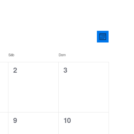
Entrar | Registar
Views
ADORES
CALENDÁRIO
CONTACTOS
Event
Naviga
MÊS
Views
Sáb
Dom
Navig
0
0
2
3
eventos,
eventos,
0
0
9
10
eventos,
eventos,